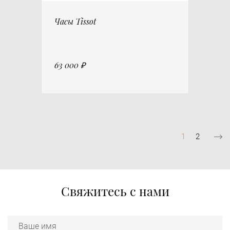
Часы Tissot
63 000 ₽
Нумерация
Текущая
1
Страница
2
страниц
страница
Свяжитесь с нами